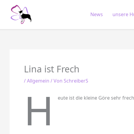
Zum
Inhalt
News
unsere H
springen
Lina ist Frech
/
Allgemein
/ Von
SchreiberS
H
eute ist die kleine Göre sehr fre