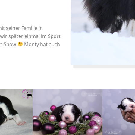
t seiner Familie in
wir später einmal im Sport
ren Show
Monty hat auch