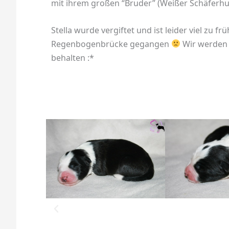
mit ihrem großen “Bruder” (Weißer Schäferhund
Stella wurde vergiftet und ist leider viel zu fr
Regenbogenbrücke gegangen
Wir werden 
behalten :*