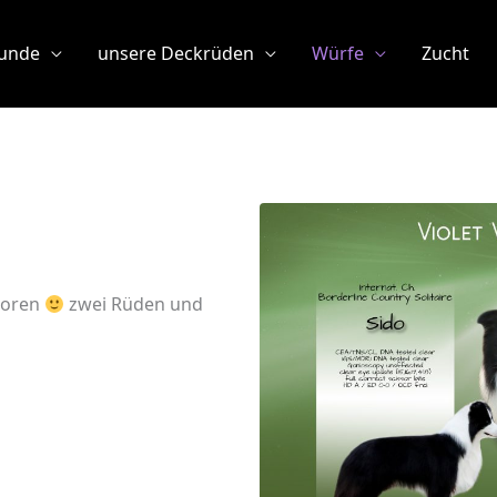
unde
unsere Deckrüden
Würfe
Zucht
boren
zwei Rüden und