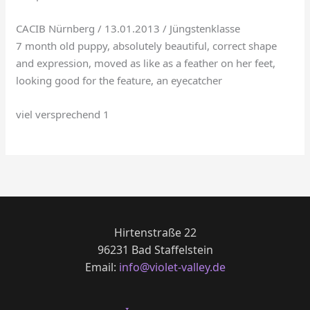
CACIB Nürnberg / 13.01.2013 / Jüngstenklasse
7 month old puppy, absolutely beautiful, correct shape
and expression, moved as like as a feather on her feet,
looking good for the feature, an eyecatcher
viel versprechend 1
Hirtenstraße 22
96231 Bad Staffelstein
Email:
info@violet-valley.de